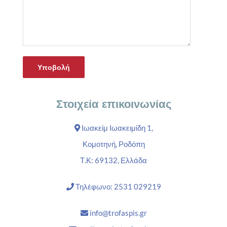
Στοιχεία επικοινωνίας
Ιωακείμ Ιωακειμίδη 1,
Κομοτηνή, Ροδόπη
Τ.Κ: 69132, Ελλάδα
Τηλέφωνο: 2531 029219
info@trofaspis.gr