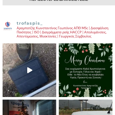
trofaspis_
Αραμπατζής Κωνσταντίνος Γεωπόνος ΑΠΘ MSc | Διασφάλιση
Ποιότητας | ISO | Διαγράμματα ροής HACCP | Απολυμάνσεις,
Απεντομώσεις, Μυοκτονίες | Γεωργικός Σύμβουλος