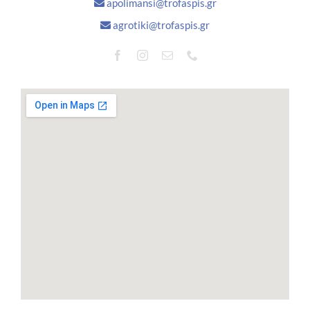
apolimansi@trofaspis.gr
agrotiki@trofaspis.gr