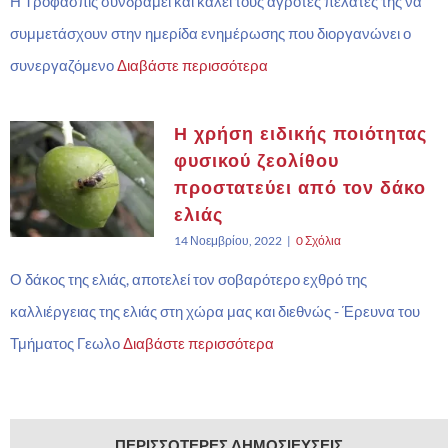
Η Τροφασπίς συνδράμει και καλεί τους αγρότες πελάτες της να
συμμετάσχουν στην ημερίδα ενημέρωσης που διοργανώνει ο
συνεργαζόμενο
Διαβάστε περισσότερα
Η χρήση ειδικής ποιότητας
φυσικού ζεολίθου
προστατεύει από τον δάκο
ελιάς
14 Νοεμβρίου, 2022
|
0 Σχόλια
Ο δάκος της ελιάς, αποτελεί τον σοβαρότερο εχθρό της
καλλιέργειας της ελιάς στη χώρα μας και διεθνώς - Έρευνα του
Τμήματος Γεωλο
Διαβάστε περισσότερα
ΠΕΡΙΣΣΌΤΕΡΕΣ ΔΗΜΟΣΙΕΎΣΕΙΣ